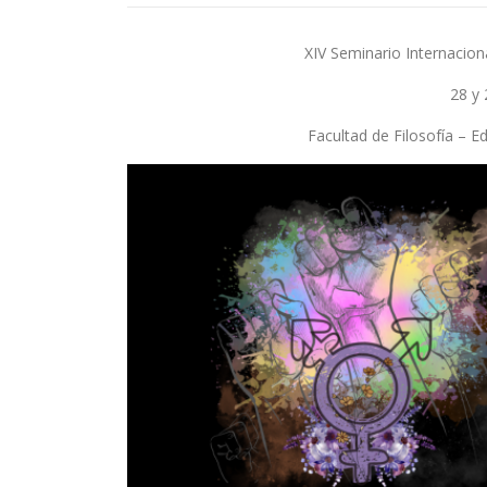
XIV Seminario Internaciona
28 y
Facultad de Filosofía – E