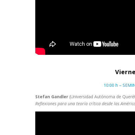
Vierne
10:00 h – SEM
Stefan Gandler
(Universidad Autónoma de Queré
Reflexiones para una teoría crítica desde las Améric