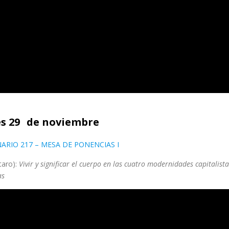
s 29
de noviembre
INARIO 217 – MESA DE PONENCIAS I
taro):
Vivir y significar el cuerpo en las cuatro modernidades capitalista
as