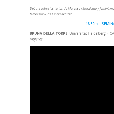
Debate sobre los textos de Marcuse «Marxismo y feminism
feminismo«, de Cinzia Arruzza
18:30 h – SEMI
BRUNA DELLA TORRE
(Universität Heidelberg – C
mujeres