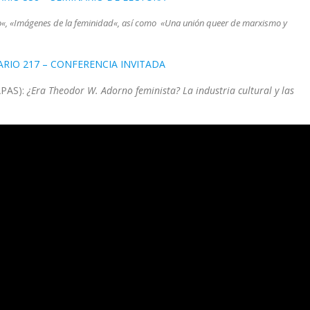
o«, «Imágenes de la feminidad«, así como «Una unión queer de marxismo y
NARIO 217 – CONFERENCIA INVITADA
APAS):
¿Era Theodor W. Adorno feminista? La industria cultural y las