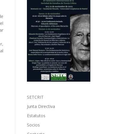
de
el
ar
r,
al
SETCRIT
Junta Directiva
Estatutos
Socios