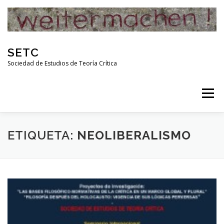
Skip
to
content
SETC
Sociedad de Estudios de Teoría Crítica
Menu
HOME
NOTICIAS
ACTIVIDADES
ETIQUETA:
NEOLIBERALISMO
PUBLICACIONES
ENLACES
RED DE INVESTIGADORES DE TEORÍA CRÍTICA