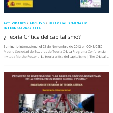
ACTIVIDADES
/
ARCHIVO
/
HISTORIAL SEMINARIO
INTERNACIONAL SETC
¿Teoría Crítica del capitalismo?
Seminario Internacional el 23 de Noviembre de 2012 en CCHS/CSIC –
Madrid Sociedad de Estudios de Teoría Crítica Programa Conferencia
invitada Moishe Postone: La teoría crítica del capitalismo | The Critical …