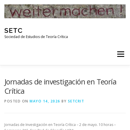
Skip
to
content
SETC
Sociedad de Estudios de Teoría Crítica
Menu
HOME
NOTICIAS
ACTIVIDADES
Jornadas de investigación en Teoría
Crítica
PUBLICACIONES
ENLACES
POSTED ON
MAYO 14, 2026
BY
SETCRIT
RED DE INVESTIGADORES DE TEORÍA CRÍTICA
Jornadas de Investigación en Teoría Crítica – 2 de mayo. 10 horas –