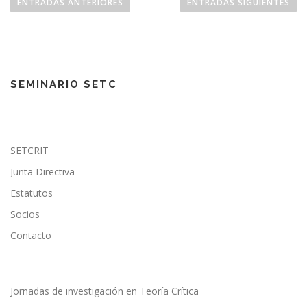
a
ENTRADAS ANTERIORES
ENTRADAS SIGUIENTES
v
e
g
a
SEMINARIO SETC
c
i
ó
n
SETCRIT
d
Junta Directiva
e
Estatutos
e
n
Socios
t
Contacto
r
a
d
Jornadas de investigación en Teoría Crítica
a