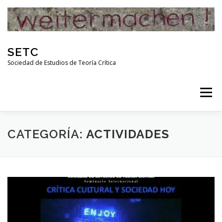
Skip
to
content
SETC
Sociedad de Estudios de Teoría Crítica
Menu
HOME
NOTICIAS
ACTIVIDADES
CATEGORÍA:
ACTIVIDADES
PUBLICACIONES
ENLACES
RED DE INVESTIGADORES DE TEORÍA CRÍTICA