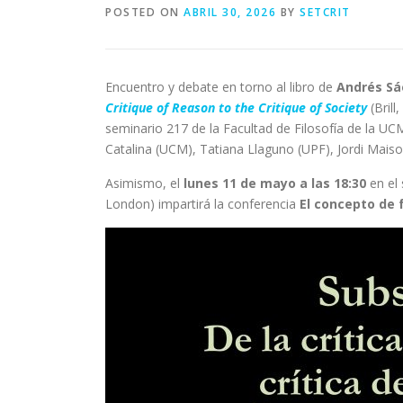
POSTED ON
ABRIL 30, 2026
BY
SETCRIT
Encuentro y debate en torno al libro de
Andrés Sáe
Critique of Reason to the Critique of Society
(Brill
seminario 217 de la Facultad de Filosofía de la UC
Catalina (UCM), Tatiana Llaguno (UPF), Jordi Mais
Asimismo, el
lunes 11 de mayo a las 18:30
en el
London) impartirá la conferencia
El concepto de 