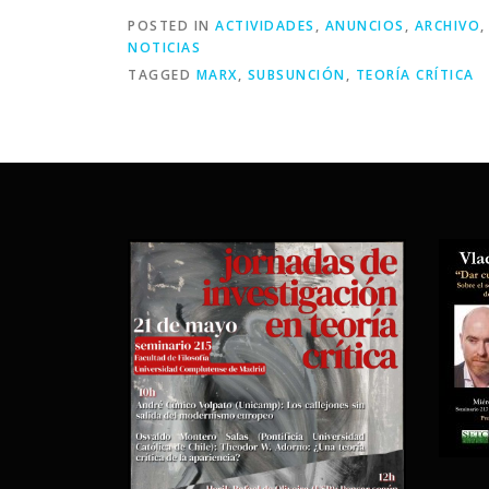
POSTED IN
ACTIVIDADES
,
ANUNCIOS
,
ARCHIVO
NOTICIAS
TAGGED
MARX
,
SUBSUNCIÓN
,
TEORÍA CRÍTICA