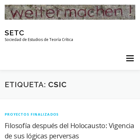
Skip
to
content
SETC
Sociedad de Estudios de Teoría Crítica
Menu
HOME
NOTICIAS
ACTIVIDADES
ETIQUETA:
CSIC
PUBLICACIONES
ENLACES
PROYECTOS FINALIZADOS
Filosofía después del Holocausto: Vigencia
RED DE INVESTIGADORES DE TEORÍA CRÍTICA
de sus lógicas perversas