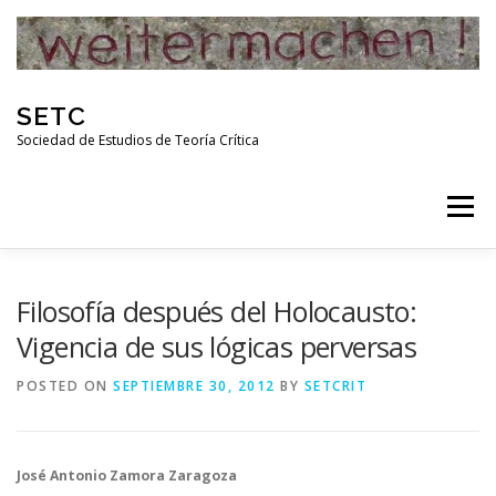
Skip
to
content
SETC
Sociedad de Estudios de Teoría Crítica
Menu
HOME
NOTICIAS
ACTIVIDADES
Filosofía después del Holocausto:
Vigencia de sus lógicas perversas
PUBLICACIONES
ENLACES
POSTED ON
SEPTIEMBRE 30, 2012
BY
SETCRIT
RED DE INVESTIGADORES DE TEORÍA CRÍTICA
José Antonio Zamora Zaragoza