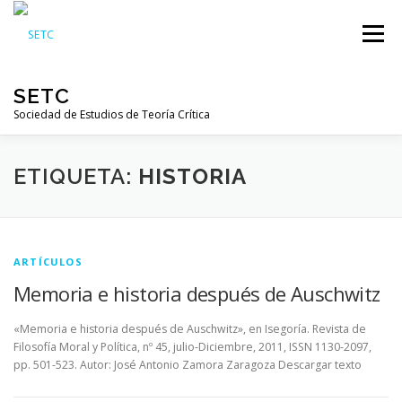
Skip
to
Menu
content
SETC
Sociedad de Estudios de Teoría Crítica
HOME
NOTICIAS
ACTIVIDADES
ETIQUETA:
HISTORIA
PUBLICACIONES
ENLACES
ARTÍCULOS
Memoria e historia después de Auschwitz
RED DE INVESTIGADORES DE TEORÍA CRÍTICA
«Memoria e historia después de Auschwitz», en Isegoría. Revista de
Filosofía Moral y Política, nº 45, julio-Diciembre, 2011, ISSN 1130-2097,
pp. 501-523. Autor: José Antonio Zamora Zaragoza Descargar texto