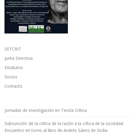
t
r
a
d
a
s
SETCRIT
Junta Directiva
Estatutos
Socios
Contacto
Jornadas de investigación en Teoría Crítica
Subsunción: de la crítica de la razón a la crítica de la sociedad.
Encuentro en torno al libro de Andrés Sáenz de Sicilia