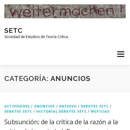
Skip
to
content
SETC
Sociedad de Estudios de Teoría Crítica
Menu
HOME
NOTICIAS
ACTIVIDADES
CATEGORÍA:
ANUNCIOS
PUBLICACIONES
ENLACES
ACTIVIDADES
/
ANUNCIOS
/
ARCHIVO
/
DEBATES SETC
/
DEBATES SETC
/
HISTORIAL DEBATES SETC
/
NOTICIAS
Subsunción: de la crítica de la razón a la
RED DE INVESTIGADORES DE TEORÍA CRÍTICA