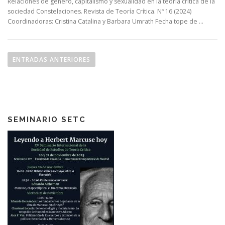
Relaciones de género, capitalismo y sexualidad en la teoría crítica de la
sociedad Constelaciones. Revista de Teoría Crítica. Nº 16 (2024)
Coordinadoras: Cristina Catalina y Barbara Umrath Fecha tope de …
N
a
ENTRADAS ANTERIORES
v
e
g
a
SEMINARIO SETC
c
i
ó
n
d
e
e
n