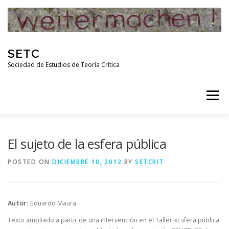
Skip
to
content
SETC
Sociedad de Estudios de Teoría Crítica
Menu
HOME
NOTICIAS
ACTIVIDADES
El sujeto de la esfera pública
POSTED ON
DICIEMBRE 10, 2012
BY
SETCRIT
PUBLICACIONES
ENLACES
Autor:
Eduardo Maura
RED DE INVESTIGADORES DE TEORÍA CRÍTICA
Texto ampliado a partir de una intervención en el Taller «Esfera pública