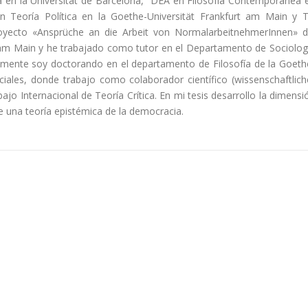
a en la Universitat de Barcelona, DEA en Filosofía Contemporánea 
n Teoría Política en la Goethe-Universität Frankfurt am Main y 
royecto «Ansprüche an die Arbeit von NormalarbeitnehmerInnen» d
t am Main y he trabajado como tutor en el Departamento de Sociolog
ualmente soy doctorando en el departamento de Filosofía de la Goeth
ociales, donde trabajo como colaborador científico (wissenschaftlich
ajo Internacional de Teoría Crítica. En mi tesis desarrollo la dimensi
de una teoría epistémica de la democracia.