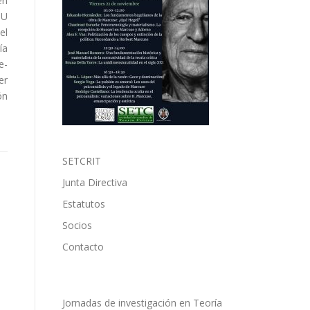
en
TU
el
ía
e-
er
ón
SETCRIT
Junta Directiva
Estatutos
Socios
Contacto
Jornadas de investigación en Teoría