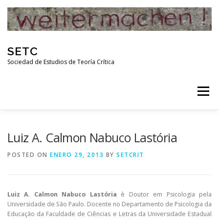
Skip
to
content
SETC
Sociedad de Estudios de Teoría Crítica
Menu
HOME
NOTICIAS
ACTIVIDADES
Luiz A. Calmon Nabuco Lastória
POSTED ON
ENERO 29, 2013
BY
SETCRIT
PUBLICACIONES
ENLACES
Luiz A. Calmon Nabuco Lastória
è Doutor em Psicologia pela
RED DE INVESTIGADORES DE TEORÍA CRÍTICA
Universidade de São Paulo. Docente no Departamento de Psicologia da
Educação da Faculdade de Ciências e Letras da Universidade Estadual