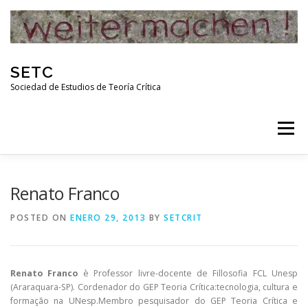
Skip
to
content
SETC
Sociedad de Estudios de Teoría Crítica
Menu
HOME
NOTICIAS
ACTIVIDADES
Renato Franco
POSTED ON
ENERO 29, 2013
BY
SETCRIT
PUBLICACIONES
ENLACES
Renato Franco
è Professor livre-docente de Fillosofia FCL Unesp
RED DE INVESTIGADORES DE TEORÍA CRÍTICA
(Araraquara-SP). Cordenador do GEP Teoria Crítica:tecnologia, cultura e
formação na UNesp.Membro pesquisador do GEP Teoria Crítica e