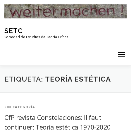
Skip
to
content
SETC
Sociedad de Estudios de Teoría Crítica
Menu
HOME
NOTICIAS
ACTIVIDADES
ETIQUETA:
TEORÍA ESTÉTICA
PUBLICACIONES
ENLACES
SIN CATEGORÍA
CfP revista Constelaciones: Il faut
RED DE INVESTIGADORES DE TEORÍA CRÍTICA
continuer: Teoría estética 1970-2020