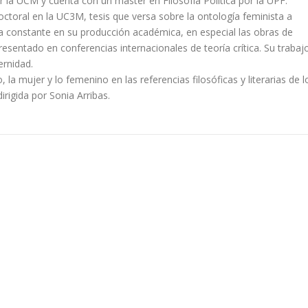
r la UCM y cuenta con un máster en Filosofía Política por la UPF.
ctoral en la UC3M, tesis que versa sobre la ontología feminista a
 una constante en su producción académica, en especial las obras de
sentado en conferencias internacionales de teoría crítica. Su trabaj
ernidad.
 la mujer y lo femenino en las referencias filosóficas y literarias de l
irigida por Sonia Arribas.