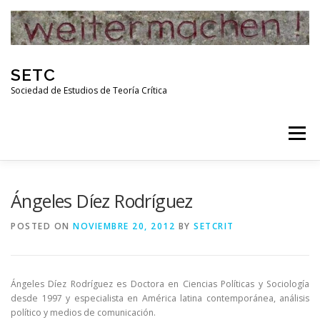
Skip
to
content
SETC
Sociedad de Estudios de Teoría Crítica
Menu
HOME
NOTICIAS
ACTIVIDADES
Ángeles Díez Rodríguez
POSTED ON
NOVIEMBRE 20, 2012
BY
SETCRIT
PUBLICACIONES
ENLACES
Ángeles Díez Rodríguez es Doctora en Ciencias Políticas y Sociología
RED DE INVESTIGADORES DE TEORÍA CRÍTICA
desde 1997 y especialista en América latina contemporánea, análisis
político y medios de comunicación.