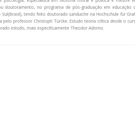
e psicologia, especialista em filosofia moral e política e mestre 
 meu doutoramento, no programa de pós-graduação em educação 
 Sul(Brasil), tendo feito doutorado sanduiche na Hochschule für Graf
pelo professor Christoph Türcke. Estudo teoria crítica desde o cur
orado estudo, mais especificamente Theodor Adorno.