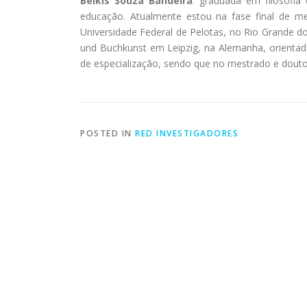
Belkis Souza Bandeira
: graduada em filosofia 
educação. Atualmente estou na fase final de
Universidade Federal de Pelotas, no Rio Grande do
und Buchkunst em Leipzig, na Alemanha, orientada 
de especialização, sendo que no mestrado e dout
POSTED IN
RED INVESTIGADORES