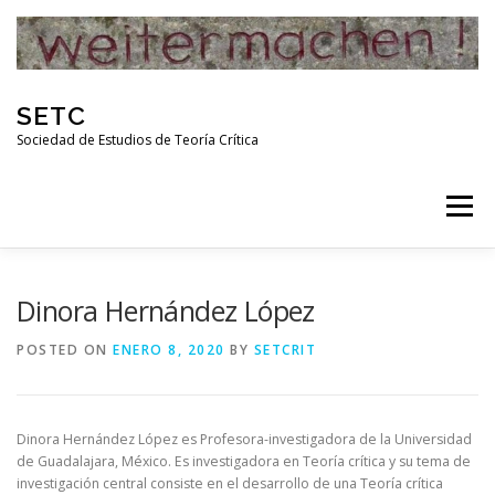
Skip
to
content
SETC
Sociedad de Estudios de Teoría Crítica
Menu
HOME
NOTICIAS
ACTIVIDADES
Dinora Hernández López
POSTED ON
ENERO 8, 2020
BY
SETCRIT
PUBLICACIONES
ENLACES
Dinora Hernández López es Profesora-investigadora de la Universidad
RED DE INVESTIGADORES DE TEORÍA CRÍTICA
de Guadalajara, México. Es investigadora en Teoría crítica y su tema de
investigación central consiste en el desarrollo de una Teoría crítica