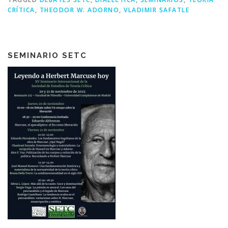
CRÍTICA
,
THEODOR W. ADORNO
,
VLADIMIR SAFATLE
SEMINARIO SETC