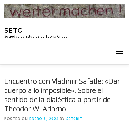
Skip
to
content
SETC
Sociedad de Estudios de Teoría Crítica
Menu
HOME
NOTICIAS
ACTIVIDADES
Encuentro con Vladimir Safatle: «Dar
cuerpo a lo imposible». Sobre el
sentido de la dialéctica a partir de
PUBLICACIONES
ENLACES
Theodor W. Adorno
POSTED ON
RED DE INVESTIGADORES DE TEORÍA CRÍTICA
ENERO 8, 2024
BY
SETCRIT