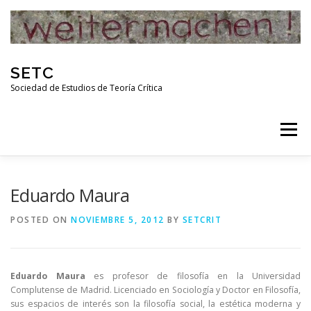
Skip
to
content
SETC
Sociedad de Estudios de Teoría Crítica
Menu
HOME
NOTICIAS
ACTIVIDADES
Eduardo Maura
POSTED ON
NOVIEMBRE 5, 2012
BY
SETCRIT
PUBLICACIONES
ENLACES
Eduardo Maura
es profesor de filosofía en la Universidad
RED DE INVESTIGADORES DE TEORÍA CRÍTICA
Complutense de Madrid. Licenciado en Sociología y Doctor en Filosofía,
sus espacios de interés son la filosofía social, la estética moderna y