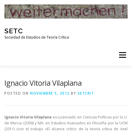
Skip
to
content
SETC
Sociedad de Estudios de Teoría Crítica
Menu
HOME
NOTICIAS
ACTIVIDADES
Ignacio Vitoria Vilaplana
POSTED ON
NOVIEMBRE 5, 2012
BY
SETCRIT
PUBLICACIONES
ENLACES
Ignacio Vitoria Vilaplana
es Licenciado en Ciencias Políticas por la U.
RED DE INVESTIGADORES DE TEORÍA CRÍTICA
de Murcia (2009) y MA. en Estudios Avanzados en Filosofía por la UCM
(2011) (con el trabajo «El alcance crítico de la teoría crítica de Axel