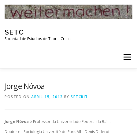
Skip
to
content
SETC
Sociedad de Estudios de Teoría Crítica
Menu
HOME
NOTICIAS
ACTIVIDADES
Jorge Nóvoa
POSTED ON
ABRIL 15, 2013
BY
SETCRIT
PUBLICACIONES
ENLACES
Jorge Nóvoa
è Professor da Universidade Federal da Bahia.
RED DE INVESTIGADORES DE TEORÍA CRÍTICA
Doutor en Sociologia Université de Paris VII – Denis Diderot