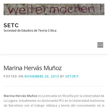
Skip
to
content
SETC
Sociedad de Estudios de Teoría Crítica
Menu
HOME
NOTICIAS
ACTIVIDADES
Marina Hervás Muñoz
POSTED ON
NOVIEMBRE 20, 2013
BY
SETCRIT
PUBLICACIONES
ENLACES
Marina Hervás Muñoz
es Licenciada en filosofía por la Universidad de
RED DE INVESTIGADORES DE TEORÍA CRÍTICA
La Laguna. Actualmente es doctoranda FPU en la Universidad Autónoma
de Barcelona con el trabajo «Música y teoría del conocimiento en la