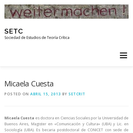
Skip
to
content
SETC
Sociedad de Estudios de Teoría Crítica
Menu
HOME
NOTICIAS
ACTIVIDADES
Micaela Cuesta
POSTED ON
ABRIL 15, 2013
BY
SETCRIT
PUBLICACIONES
ENLACES
Micaela Cuesta
es doctora en Ciencias Sociales por la Universidad de
RED DE INVESTIGADORES DE TEORÍA CRÍTICA
Buenos Aires, Magister en «Comunicación y Cultura» (UBA) y Lic. en
Sociología (UBA). Es becaria postdoctoral de CONICET con sede de