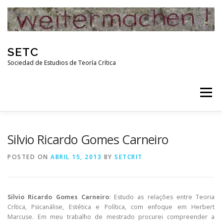
Skip
to
content
SETC
Sociedad de Estudios de Teoría Crítica
Menu
HOME
NOTICIAS
ACTIVIDADES
Silvio Ricardo Gomes Carneiro
POSTED ON
ABRIL 15, 2013
BY
SETCRIT
PUBLICACIONES
ENLACES
Silvio Ricardo Gomes Carneiro
: Estudo as relações entre Teoria
RED DE INVESTIGADORES DE TEORÍA CRÍTICA
Crítica, Psicanálise, Estética e Política, com enfoque em Herbert
Marcuse. Em meu trabalho de mestrado procurei compreender a